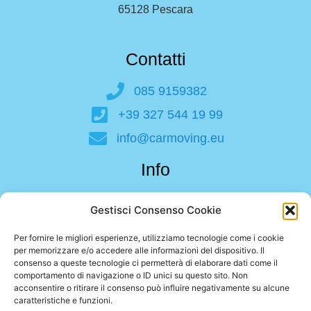
65128 Pescara
Contatti
085 9159382
+39 327 544 19 99
info@carmoving.eu
Info
Car Moving Italia
Gestisci Consenso Cookie
Largo Filomena Delli Castelli, 10
65128 Pescara (PE)
Per fornire le migliori esperienze, utilizziamo tecnologie come i cookie
P. Iva 02510690692
per memorizzare e/o accedere alle informazioni del dispositivo. Il
Privacy Policy
|
Cookie Policy (UE)
consenso a queste tecnologie ci permetterà di elaborare dati come il
comportamento di navigazione o ID unici su questo sito. Non
acconsentire o ritirare il consenso può influire negativamente su alcune
caratteristiche e funzioni.